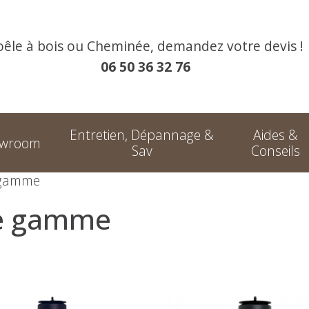
oêle à bois ou Cheminée, demandez votre devis !
06 50 36 32 76
Entretien, Dépannage &
Aides &
owroom
Sav
Conseils
 gamme
de gamme