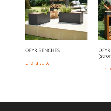
OFYR BENCHES
OFYR
(stro
Lire la suite
Lire l