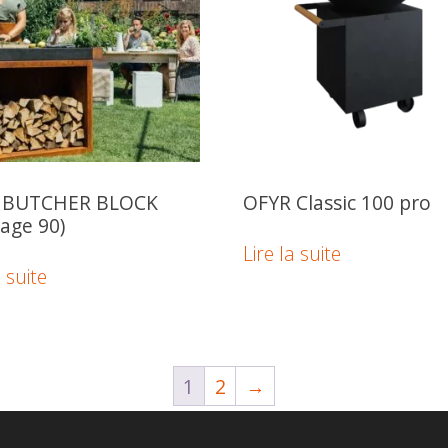
 BUTCHER BLOCK
OFYR Classic 100 pro
rage 90)
Lire la suite
a suite
1
2
→