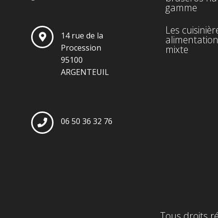
gamme
Les cuisinièr
14 rue de la
alimentatio
Procession
mixte
95100
ARGENTEUIL
06 50 36 32 76
Tous droits r