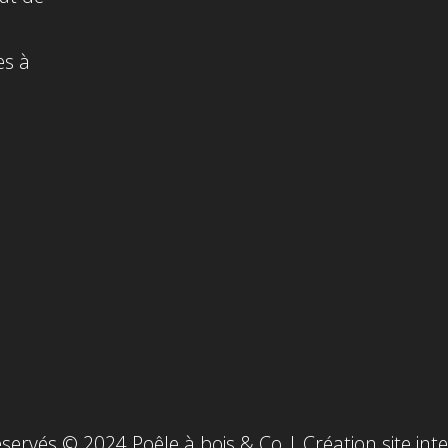
es à
n
éservés © 2024 Poêle à bois & Co | Création site int