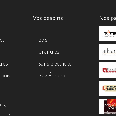
Vos besoins
Nos pa
es
Bois
Granulés
trés
Sans électricité
 bois
Gaz-Éthanol
es,
ut de