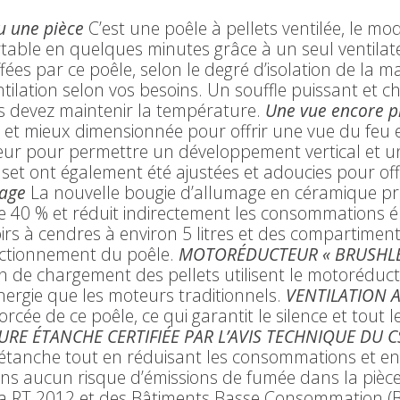
u une pièce
C’est une poêle à pellets ventilée, le mod
ortable en quelques minutes grâce à un seul ventila
ées par ce poêle, selon le degré d’isolation de la ma
ntilation selon vos besoins. Un souffle puissant et
s devez maintenir la température.
Une vue encore pl
 et mieux dimensionnée pour offrir une vue du feu 
ur pour permettre un développement vertical et u
set ont également été ajustées et adoucies pour of
mage
La nouvelle bougie d’allumage en céramique pr
e 40 % et réduit indirectement les consommations é
rs à cendres à environ 5 litres et des compartiments
nctionnement du poêle.
MOTORÉDUCTEUR « BRUSHLE
n de chargement des pellets utilisent le motoréducte
ergie que les moteurs traditionnels.
VENTILATION 
ée de ce poêle, ce qui garantit le silence et tout le
URE ÉTANCHE CERTIFIÉE PAR L’AVIS TECHNIQUE DU C
anche tout en réduisant les consommations et en 
s aucun risque d’émissions de fumée dans la pièce.
la RT 2012 et des Bâtiments Basse Consommation (BB