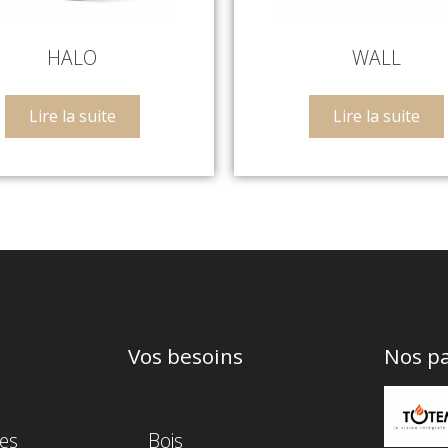
HALO
WALL
Lire la suite
Lire la suite
Vos besoins
Nos pa
es
Bois