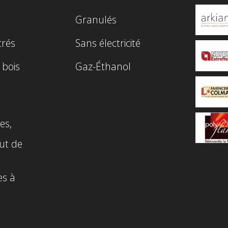
Granulés
trés
Sans électricité
 bois
Gaz-Éthanol
es,
ut de
es à
n