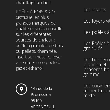
chauffage au bois.
Les inserts
POÊLE À BOIS & CO
distribue les plus
Les foyers vi
grandes marques de
qualité et vous conseille
Les poêles à
sur les différentes
sources de chaleur :
Les Poêles à
poêle à granulés de bois
granulés
ou pellets, cheminée,
insert sur mesure, foyer
Les barbecu
vitré ou encore poêle à
plancha et
gaz et éthanol.
braseros ha
gamme
Les cuisinièr
14 rue de la
alimentatio
Procession
mixte
95100
ARGENTEUIL