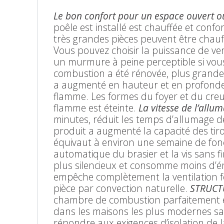
Le bon confort pour un espace ouvert o
poêle est installé est chauffée et conf
très grandes pièces peuvent être chauff
Vous pouvez choisir la puissance de ve
un murmure à peine perceptible si vou
combustion a été rénovée, plus grande
a augmenté en hauteur et en profonde
flamme. Les formes du foyer et du creu
flamme est éteinte.
La vitesse de l’allu
minutes, réduit les temps d’allumage d
produit a augmenté la capacité des tiroi
équivaut à environ une semaine de fo
automatique du brasier et la vis sans fi
plus silencieux et consomme moins d’én
empêche complètement la ventilation forc
pièce par convection naturelle.
STRUCT
chambre de combustion parfaitement ét
dans les maisons les plus modernes san
répondre aux exigences d’isolation de 