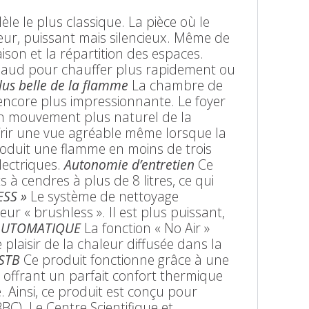
èle le plus classique. La pièce où le
teur, puissant mais silencieux. Même de
ison et la répartition des espaces.
 chaud pour chauffer plus rapidement ou
us belle de la flamme
La chambre de
encore plus impressionnante. Le foyer
n mouvement plus naturel de la
frir une vue agréable même lorsque la
oduit une flamme en moins de trois
lectriques.
Autonomie d’entretien
Ce
 à cendres à plus de 8 litres, ce qui
SS »
Le système de nettoyage
ur « brushless ». Il est plus puissant,
AUTOMATIQUE
La fonction « No Air »
 plaisir de la chaleur diffusée dans la
STB
Ce produit fonctionne grâce à une
offrant un parfait confort thermique
 Ainsi, ce produit est conçu pour
C). Le Centre Scientifique et