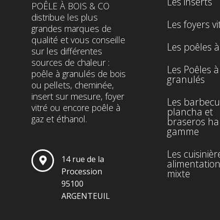
Les inserts
POÊLE À BOIS & CO
distribue les plus
Les foyers vi
grandes marques de
qualité et vous conseille
Les poêles à
sur les différentes
sources de chaleur :
Les Poêles à
poêle à granulés de bois
granulés
ou pellets, cheminée,
insert sur mesure, foyer
Les barbecu
vitré ou encore poêle à
plancha et
gaz et éthanol.
braseros ha
gamme
Les cuisinièr
14 rue de la
alimentatio
Procession
mixte
95100
ARGENTEUIL