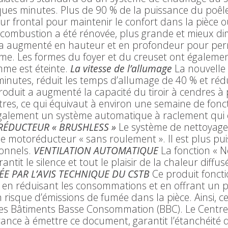
ues minutes. Plus de 90 % de la puissance du poêle e
eur frontal pour maintenir le confort dans la pièce où
ombustion a été rénovée, plus grande et mieux dim
 a augmenté en hauteur et en profondeur pour per
. Les formes du foyer et du creuset ont également 
me est éteinte.
La vitesse de l’allumage
La nouvelle
minutes, réduit les temps d’allumage de 40 % et ré
oduit a augmenté la capacité du tiroir à cendres à p
tres, ce qui équivaut à environ une semaine de fon
également un système automatique à raclement qui 
ÉDUCTEUR « BRUSHLESS »
Le système de nettoyage 
 le motoréducteur « sans roulement ». Il est plus p
ionnels.
VENTILATION AUTOMATIQUE
La fonction « 
rantit le silence et tout le plaisir de la chaleur diff
ÉE PAR L’AVIS TECHNIQUE DU CSTB
Ce produit fonct
en réduisant les consommations et en offrant un pa
risque d’émissions de fumée dans la pièce. Ainsi, 
 des Bâtiments Basse Consommation (BBC). Le Centre
rance à émettre ce document, garantit l’étanchéité 