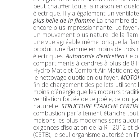
peut chauffer toute la maison en quelq
électrique. Il y a également un ventilat
plus belle de la flamme
La chambre de c
encore plus impressionnante. Le foyer
un mouvement plus naturel de la flamme
une vue agréable même lorsque la flam
produit une flamme en moins de trois 
électriques.
Autonomie d’entretien
Ce pr
compartiments à cendres à plus de 8 li
Hydro Matic et Comfort Air Matic ont 
le nettoyage quotidien du foyer.
MOTOR
fin de chargement des pellets utilisent
moins d’énergie que les moteurs tradit
ventilation forcée de ce poêle, ce qui ga
naturelle.
STRUCTURE ÉTANCHE CERTIFI
combustion parfaitement étanche tout 
maisons les plus modernes sans aucun 
exigences d’isolation de la RT 2012 et
(CSTB), le seul organisme autorisé en F