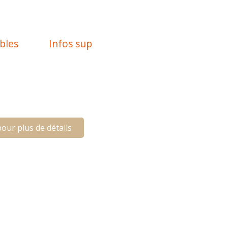
bles
Infos sup
our plus de détails