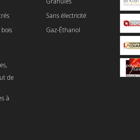
Granulés
trés
Sans électricité
 bois
Gaz-Éthanol
es,
ut de
es à
n