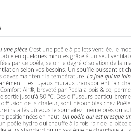
s
u une pièce
C’est une poêle à pellets ventilée, le mod
ortable en quelques minutes grâce à un seul ventila
ées par ce poêle, selon le degré d’isolation de la ma
ntilation selon vos besoins. Un souffle puissant et
s devez maintenir la température.
La joie qui va loin
tanément. Les tuyaux muraux transportent l’air cha
Comfort Air®, breveté par Poêla a bois & co, permet 
 sortie jusqu’à 80 °C. Des diffuseurs particulièrem
diffusion de la chaleur, sont disponibles chez Poêle
tre installés où vous le souhaitez, même près du so
tre positionnées en haut.
Un poêle qui est presque une
un poêle hydro qui chauffe à la fois l’air de la pièce e
diateurs standard ou un système de chauffage au sol.