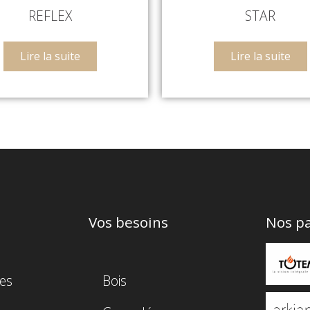
REFLEX
STAR
Lire la suite
Lire la suite
Vos besoins
Nos pa
es
Bois