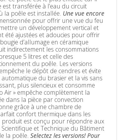
st transférée à l’eau du circuit
 la poêle est installée.
Une vue encore
ensionnée pour offrir une vue du feu
mettre un développement vertical et
été ajustées et adoucies pour offrir
 bougie d’allumage en céramique
duit indirectement les consommations
resque 5 litres et celle des
ctionnement du poêle. Les versions
empêche le dépôt de cendres et évite
automatique du brasier et la vis sans
uissant, plus silencieux et consomme
No Air » empêche complètement la
usée dans la pièce par convection
ionne grâce à une chambre de
rfait confort thermique dans les
ce produit est conçu pour répondre aux
 Scientifique et Technique du Bâtiment
de la poêle.
Selectez les versions! Pour