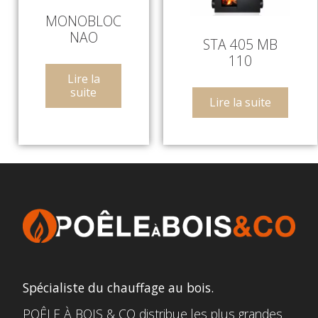
MONOBLOC
NAO
STA 405 MB
110
Lire la
suite
Lire la suite
Spécialiste du chauffage au bois.
POÊLE À BOIS & CO distribue les plus grandes