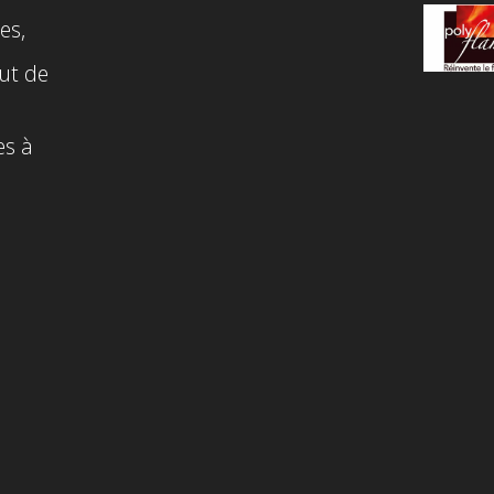
es,
ut de
es à
n