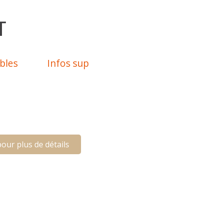
T
bles
Infos sup
our plus de détails