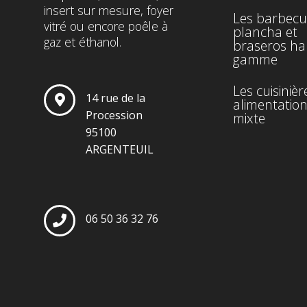
insert sur mesure, foyer
Les barbecu
vitré ou encore poêle à
plancha et
gaz et éthanol.
braseros ha
gamme
Les cuisinièr
14 rue de la
alimentatio
Procession
mixte
95100
ARGENTEUIL
06 50 36 32 76