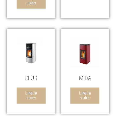
suite
CLUB
MIDA
Lire la
Lire la
suite
suite