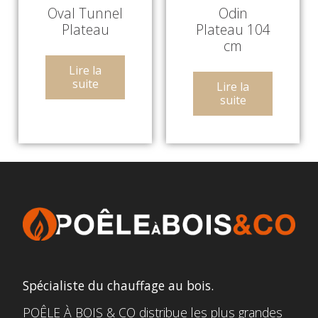
Oval Tunnel
Odin
Plateau
Plateau 104
cm
Lire la
suite
Lire la
suite
Spécialiste du chauffage au bois.
POÊLE À BOIS & CO distribue les plus grandes