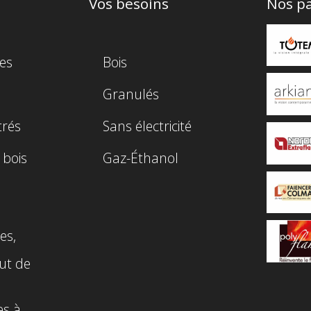
Vos besoins
Nos pa
es
Bois
Granulés
trés
Sans électricité
 bois
Gaz-Éthanol
es,
ut de
es à